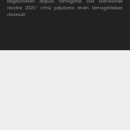
kiegészítésen alapuló támogatás civil szervezetek
részére 2020.” című pályázata révén támogatásban
részesült.