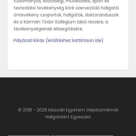
tudományos, közösségi, művelődési, sport és
testedzési tevékenység köré szerveződő hallgatói
öntevékeny csoportok, hallgatók, doktoranduszok
és a Kármán Tódor Kollégium lakói részére, a
tevékenységeinek elősegítésére.
Pályázati kiírás (letöltéshez kattintson ide)
© 2018 - 2026 Műszaki Egyetem Gépészmérnök
Hallgatóiért Egyesület